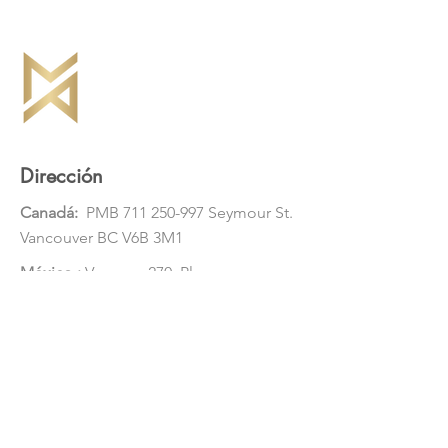
Dirección
Canadá:
PMB
711 250-997
Seymour St.
Vancouver BC V6B 3M1
México
:
Veracruz 270, Plaza
Monteverde, Local 31, CP 83190.
Hermosillo, Sonora
Contacto
Correo: