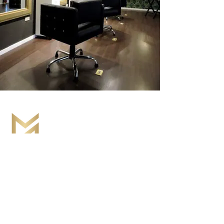
Dirección
Canadá:
PMB
711 250-997
Seymour St.
Vancouver BC V6B 3M1
México
:
Veracruz 270, Plaza